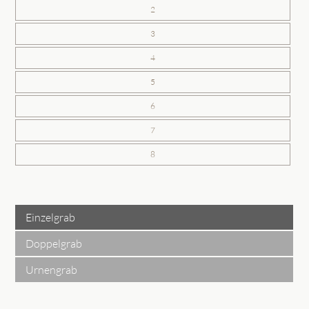
2
3
4
5
6
7
8
Einzelgrab
Doppelgrab
Urnengrab